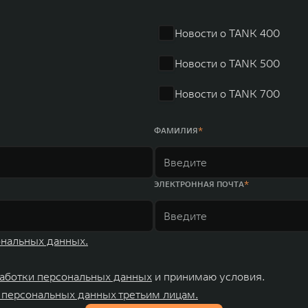
r занимает первое место по объёмам продаж пикапов в Кит
 России, Китае, Японии, США, Германии, Индии, Австрии и
Новости о TANK 400
ных комплексов и 4 зарубежных – в России, Таиланде, Бра
Новости о TANK 500
Новости о TANK 700
ФАМИЛИЯ
ЭЛЕКТРОННАЯ ПОЧТА
ональных данных.
аботки персональных данных
и принимаю условия.
 персональных данных третьим лицам.