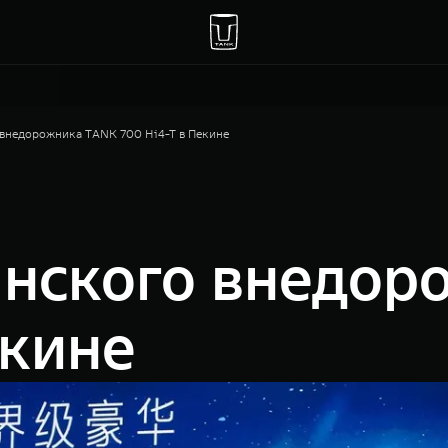
 внедорожника TANK 700 Hi4-T в Пекине
анского внедор
екине