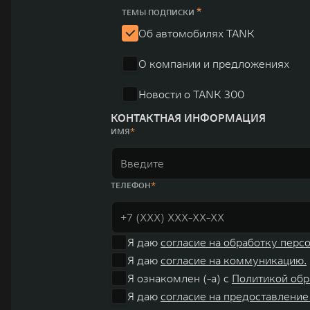
юаней (1,6 трлн рублей). С 1998 года Great Wall Moto
*
ТЕМЫ ПОДПИСКИ
систему исследований и разработок, включая центры в
Об автомобилях TANK
«14+5», которая включает 10 внутренних производствен
О компании и предложениях
автомобилей.
Новости о TANK 300
КОНТАКТНАЯ ИНФОРМАЦИЯ
ИМЯ
ТЕЛЕФОН
Я даю
согласие на обработку перс
Я даю
согласие на коммуникацию.
Я ознакомлен (-а) с
Политикой обр
Я даю
согласие на предоставление