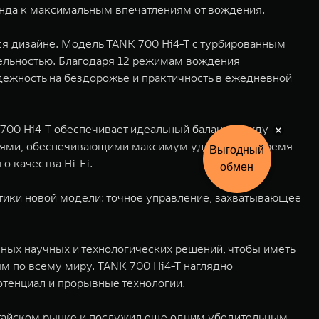
енда к максимальным впечатлениям от вождения.
я дизайне. Модель TANK 700 Hi4-T с турбированным
тельностью. Благодаря 12 режимам вождения
ежность на бездорожье и практичность в ежедневной
700 Hi4-T обеспечивает идеальный баланс между
ями, обеспечивающими максимум удобства во время
Выгодный
 качества Hi-Fi.
обмен
тики новой модели: точное управление, захватывающее
ых научных и технологических решений, чтобы иметь
 по всему миру. TANK 700 Hi4-T наглядно
тенциал и прорывные технологии.
итайском рынке и послужил еще одним убедительным