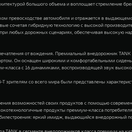
архитектурой большого объема и воплощает стремление бр
ском превосходстве автомобиля и отражается в выдающемс
ервые сочетая гибридную технологию с высокой производи
 при любых дорожных сценариях, обеспечивая высокую над
печатления от вождения. Премиальный внедорожник TANK 
том. Он оснащен широкими и комфортабельными сидень
-класса с 16 динамиками, воспроизводящей звук высокого
-T зрителям со всего мира были представлены характерис
ения возможностей своих продуктов с помощью современн
окотехнологичные продукты премиум-класса потребителям
обилестроения: яркий имидж, выдающийся внедорожный по
нда TANK в сегменте внедорожников класса премиум на к