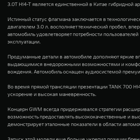
3.0T Hi4-T является единственной в Китае гибридной 
Истинный статус флагмана заключается в технологиче
двигателем 3.0 л. восполняет технический пробел, вп
автомобиль удовлетворяет потребности пользователей
эксплуатации.
Продуманные детали в автомобиле дополняют яркие в
выдающимися внедорожными возможностями и комфор
вождения. Автомобиль оснащен аудиосистемой премуим
Во время прямой трансляции презентации TANK 700 Hi4
ускорение и высокая маневренность.
Концерн GWM всегда придерживался стратегии расшир
возможность предоставлять высококачественные и выс
демонстрирует эталонные показатели в области автом
Запуск этой модели еще больше укрепил позиции бре