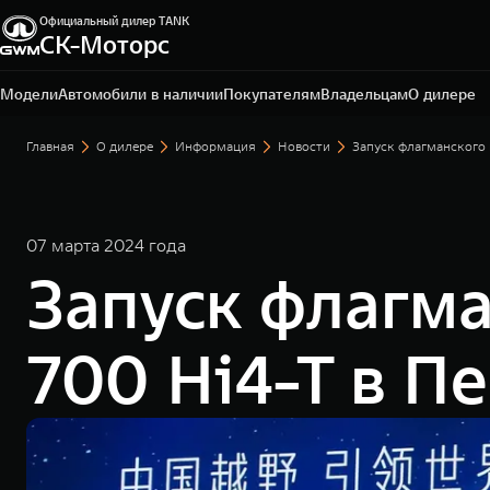
Официальный дилер TANK
СК-Моторс
Сургут, проспект Ленина, д. 76
+7 (3462) 22-80-80
Модели
Автомобили в наличии
Покупателям
Владельцам
О дилере
Главная
О дилере
Информация
Новости
Запуск флагманского
07 марта 2024 года
Запуск флагм
700 Hi4-T в П