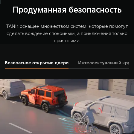
выполнить разворот по малому радиусу.
которой движется автомобиль, и TANK обеспечит
Продуманная безопасность
Настраивайте время запуска двигателя, меняйте
наилучший контроль за дорогой.
температуру в салоне, уточняйте геолокацию и
многое другое с помощью сервисов дистанционного
TANK оснащен множеством систем, которые помогут
управления TANK.
сделать вождение спокойным, а приключения только
приятными.
Безопасное открытие двери
Интеллектуальный круи