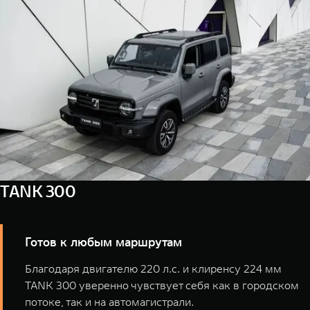
WEY 07
WEY 05
Расширяя границы комфорта
Эстетика ново
от 6 149 000 ₽
от 5 699 0
TANK 300
WEY 80
WEY 80 Л
Масштаб возможностей
Масштаб возм
от 6 449 000 ₽
от 8 099 0
Готов к любым маршрутам
Благодаря двигателю 220 л.с. и клиренсу 224 мм
TANK 300 уверенно чувствует себя как в городском
потоке, так и на автомагистрали.