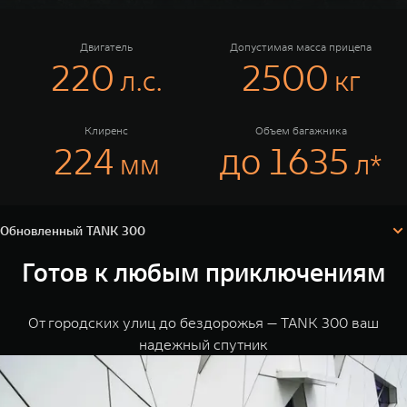
TANK Финансы
Сервис
Корпоративным клиентам
Специальные предложения
Двигатель
Допустимая масса прицепа
220
2500
л.c.
кг
Моторные масла
TANK ФИНАНСЫ
TANK Кредит
ЦИФРОВЫЕ СЕРВИСЫ TANK
Клиренс
Объем багажника
Обновленный TANK 300
224
до 1635
TANK 300
мм
л*
TANK Лизинг
Цифровые сервисы TANK
Аксессуары
TANK 500
TANK 700
Технические характеристики
TANK Страхование
Подписки
Веди за собой
Сила признан
Конфигуратор
Комплектации и цены
от 6 499 000 ₽
от 10 199 
Обновленный TANK 300
Готов к любым приключениям
От городских улиц до бездорожья — TANK 300 ваш
надежный спутник