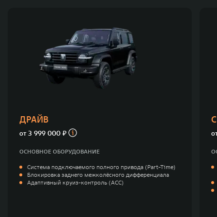
ДРАЙВ
С
от
3 999 000 ₽
о
ОСНОВНОЕ ОБОРУДОВАНИЕ
О
Система подключаемого полного привода (Part-Time)
Блокировка заднего межколёсного дифференциала
Адаптивный круиз-контроль (ACC)