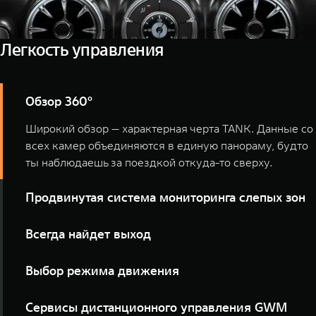
Легкость управления
Обзор 360°
Широкий обзор — характерная черта TANK. Данные со
всех камер объединяются в единую панораму, будто
ты наблюдаешь за поездкой откуда-то сверху.
Продвинутая система мониторинга слепых зон
Гораздо легче держать все под контролем, когда есть
Всегда найдет выход
внимательный помощник. С продвинутой системой
мониторинга слепых зон TANK 300 Сити Премиум
Чтобы смело идти вперед, нужна уверенность, что
Выбор режима движения
ничто не исчезнет из поля вашего зрения.
всегда можно повернуть назад. При включении
функции помощи при повороте на бездорожье TANK
Что бы ни оказалось под колесами, это не станет
Сервисы дистанционного управления GWM
снизит вращение внутреннего заднего колеса и
сюрпризом для TANK. Выберите тип поверхности, по