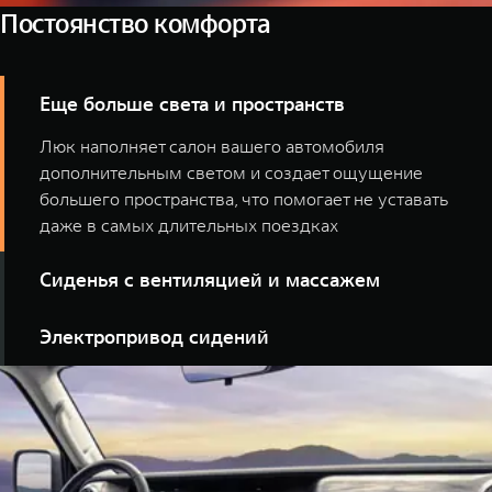
Постоянство комфорта
Еще больше света и пространств
Люк наполняет салон вашего автомобиля
дополнительным светом и создает ощущение
большего пространства, что помогает не уставать
даже в самых длительных поездках
Сиденья с вентиляцией и массажем
TANK 300 для тех, чья цель — изучить всю полноту
Электропривод сидений
мира. Специально созданные для долгих поездок
кресла поддержат настрой на свершения и не дадут
Ваш TANK не угадывает, а знает, как будет наиболее
переутомиться.
комфортно. Электрическая регулировка сидений
делает автомобиль удобным именно для вас.