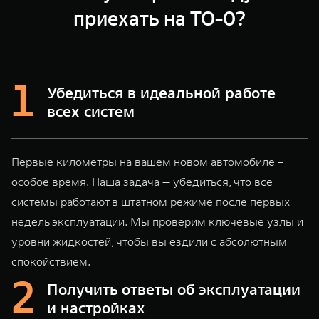
WEY 80
WEY 80 Лаундж
приехать на ТО-0?
Масштаб возможностей
Масштаб возможностей
от 6 449 000 ₽
от 8 099 000 ₽
Убедиться в идеальной работе
всех систем
Первые километры на вашем новом автомобиле –
особое время. Наша задача — убедиться, что все
системы работают в штатном режиме после первых
недель эксплуатации. Мы проверим ключевые узлы и
уровни жидкостей, чтобы вы ездили с абсолютным
спокойствием.
Получить ответы об эксплуатации
и настройках