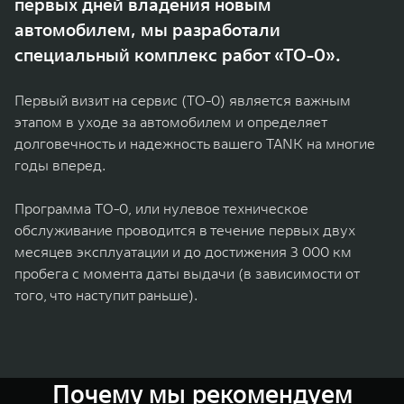
первых дней владения новым
TANK Финансы
Сервис
автомобилем, мы разработали
Корпоративным клиентам
Специальные предложения
специальный комплекс работ «ТО-0».
TANK 500
TANK 700
Моторные масла
Веди за собой
Сила признания
TANK ФИНАНСЫ
Первый визит на сервис (ТО-0) является важным
от 6 499 000 ₽
от 10 199 000 ₽
этапом в уходе за автомобилем и определяет
TANK Кредит
ЦИФРОВЫЕ СЕРВИСЫ TANK
долговечность и надежность вашего TANK на многие
TANK Лизинг
Цифровые сервисы TANK
годы вперед.
TANK Страхование
Подписки
Программа ТО-0, или нулевое техническое
обслуживание проводится в течение первых двух
WEY 07
WEY 05
месяцев эксплуатации и до достижения 3 000 км
Расширяя границы комфорта
Эстетика нового времени
пробега с момента даты выдачи (в зависимости от
от 6 149 000 ₽
от 5 699 000 ₽
того, что наступит раньше).
Почему мы рекомендуем