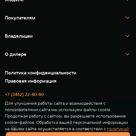
TANK 300
TANK 400
Покупателям
TANK 500
TANK 700
Спецпредложения
Тест-драйв
Владельцам
TANK Финансы
TANK Кредит
Гарантия
TANK Лизинг
Помощь на дороге
Корпоративным клиентам
О дилере
Новые цифровые сервисы TANK
Зарядные станции
Подписки
О нас
Специальные предложения
35 лет GWM
Сервис
Политика конфиденциальности
GWM ТЕХ ДЕНЬ
Нулевое ТО
Новости
Правовая информация
Моторные масла
+7 (3462) 22-80-80
tank.info@sk-motors.net
Для улучшения работы сайта и взаимодействия с
СК-Моторс
пользователями сайта мы используем файлы cookie.
Продолжая работу с сайтом, вы разрешаете использование
cookie-файлов. Обработка вашей персональной информации
на нашем сайте осуществляется в соответствии с
политикой
конфиденциальности
. Вы всегда можете отключить файлы