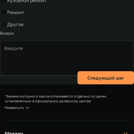
Кузовной ремонт
Ремонт
Другое
Вопрос
Следующий шаг
*Замена моторного масла оплачивается отдельно по ценам,
установленным в официальном дилерском центре
Подробные условия уточняйте в дилерских центрах TANK или по
Развернуть
телефону горячей линии
8 (800) 505 35 55
. Ближайший официальный
дилерский центр можно найти
здесь
.
Модели