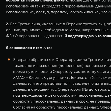
обработки персональных данных:
любые действия (опер
использования таких средств с персональными данными,
использование, доступ, передачу, обезличивание, бло
2.
Все Третьи лица, указанные в Перечне третьих лиц,
данных, принимать необходимые меры, направленные н
ФЗ «О персональных данных».
Я подтверждаю, что озна
Я ознакомлен с тем, что:
Я вправе обратиться к Оператору и/или Третьим л
также для исправления (дополнения) неверных или
время путем подачи Оператору соответствующего з
ХМАО – Югра, г. Сургут, пр-кт Ленина, д. 76. Пис
данных или его представителя, сведения о дате в
данных в отношениях с Оператором (№ договора, да
подтверждающие факт обработки персональных дан
обработку персональных данных в срок, не превыша
Согласия на обработку персональных данных, Опер