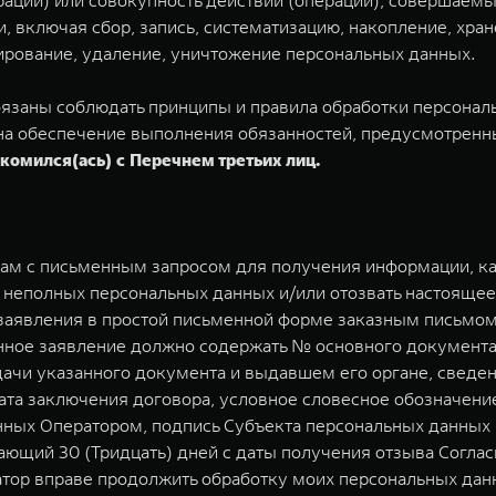
ации) или совокупность действий (операций), совершаемы
 включая сбор, запись, систематизацию, накопление, хран
кирование, удаление, уничтожение персональных данных.
 обязаны соблюдать принципы и правила обработки персона
а обеспечение выполнения обязанностей, предусмотренны
комился(ась) с Перечнем третьих лиц.
ицам с письменным запросом для получения информации, к
 неполных персональных данных и/или отозвать настоящее
аявления в простой письменной форме заказным письмом 
ьменное заявление должно содержать № основного докумен
ыдачи указанного документа и выдавшем его органе, свед
та заключения договора, условное словесное обозначение
ных Оператором, подпись Субъекта персональных данных и
ющий 30 (Тридцать) дней с даты получения отзыва Соглас
атор вправе продолжить обработку моих персональных данн