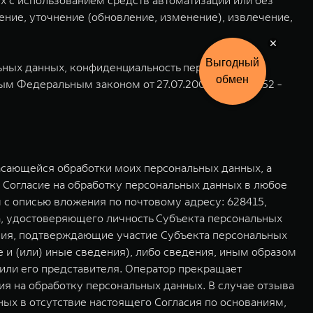
х с использованием средств автоматизации или без
ение, уточнение (обновление, изменение), извлечение,
Выгодный
льных данных, конфиденциальность персональных
обмен
м Федеральным законом от 27.07.2006 года № 152 -
асающейся обработки моих персональных данных, а
 Согласие на обработку персональных данных в любое
с описью вложения по почтовому адресу: 628415,
та, удостоверяющего личность Субъекта персональных
ения, подтверждающие участие Субъекта персональных
 и (или) иные сведения), либо сведения, иным образом
ли его представителя. Оператор прекращает
ия на обработку персональных данных. В случае отзыва
ых в отсутствие настоящего Согласия по основаниям,