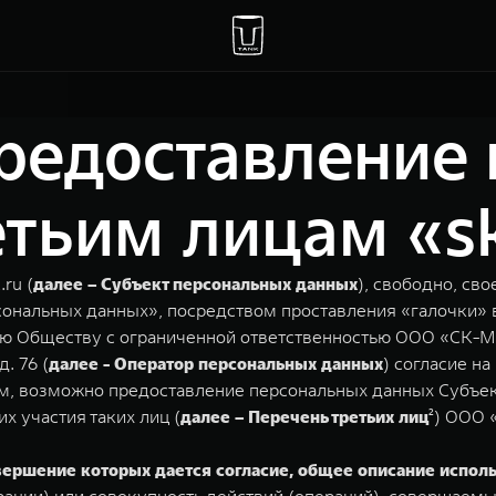
предоставление
тьим лицам «s
ru (
далее – Субъект персональных данных
), свободно, сво
сональных данных», посредством проставления «галочки» 
жаю Обществу с ограниченной ответственностью ООО «СК-
. 76 (
далее - Оператор персональных данных
) согласие н
ием, возможно предоставление персональных данных Субъе
 участия таких лиц (
далее – Перечень третьих лиц
²) ООО 
овершение которых дается согласие, общее описание испо