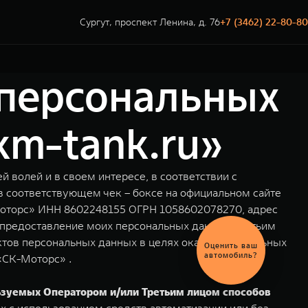
Сургут, проспект Ленина, д. 76
+7 (3462) 22-80-80
 персональных
km-tank.ru»
ей волей и в своем интересе, в соответствии с
в соответствующем чек – боксе на официальном сайте
Моторс» ИНН 8602248155 ОГРН 1058602078270, адрес
а предоставление моих персональных данных Третьим
ктов персональных данных в целях оказания отдельных
Выгодный
обмен
«СК-Моторс» .
автомобиля
льзуемых Оператором и/или Третьим лицом способов