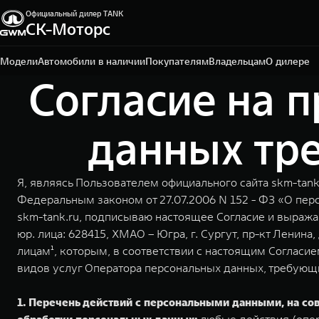
Официальный дилер TANK
СК-Моторс
Сургут, проспект Ленина, д. 76
+7 (3462) 22-80-80
Модели
Автомобили в наличии
Покупателям
Владельцам
О дилере
Согласие на 
данных тре
Я, являясь Пользователем официального сайта skm-tank.
Федеральным законом от 27.07.2006 N 152 - ФЗ «О пер
skm-tank.ru, подписываю настоящее Согласие и выра
юр. лица: 628415, ХМАО – Югра, г. Сургут, пр-кт Ленина, д
лицам¹, которым, в соответствии с настоящим Соглас
видов услуг Оператора персональных данных, требующих
1. Перечень действий с персональными данными, на с