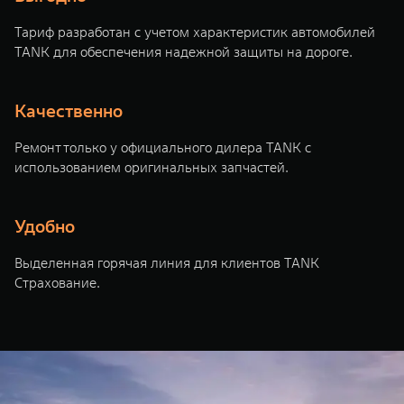
WEY 07
WEY 05
Тариф разработан с учетом характеристик автомобилей
Расширяя границы комфорта
Эстетика ново
TANK для обеспечения надежной защиты на дороге.
от 6 149 000 ₽
от 5 699 0
Качественно
Ремонт только у официального дилера TANK с
использованием оригинальных запчастей.
Удобно
WEY 80
WEY 80 Л
Выделенная горячая линия для клиентов TANK
Масштаб возможностей
Масштаб возм
Страхование.
от 6 449 000 ₽
от 8 099 0