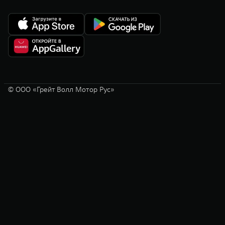
© ООО «Грейт Волл Мотор Рус»