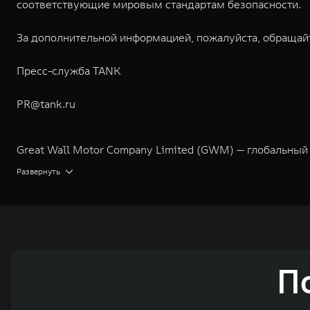
соответствующие мировым стандартам безопасности.
За дополнительной информацией, пожалуйста, обращай
Пресс-служба TANK
PR@tank.ru
Great Wall Motor Company Limited (GWM) — глобальный
экологичном производстве. Компания была зарегистрир
Развернуть
концерна GWM включает проектирование, исследования 
GWM сосредоточена на конструкторских разработках ав
технологическое преимущество GWM и позволяет созда
активный вклад в создание технологического ландшафт
автомобильных брендов GWM – интеллектуальных крос
П
электромобилей ORA, премиальных кроссоверов WEY, а
автомобилей в более чем 60 регионах мира. В состав х