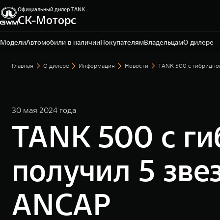
Официальный дилер TANK
СК-Моторс
Сургут, проспект Ленина, д. 76
+7 (3462) 22-80-80
Модели
Автомобили в наличии
Покупателям
Владельцам
О дилере
Главная
О дилере
Информация
Новости
TANK 500 с гибридной
30 мая 2024 года
TANK 500 с ги
получил 5 зве
ANCAP