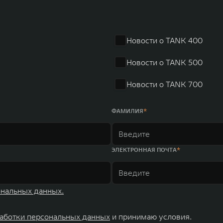
в год. По итогам 2021 года общая выручка компании увел
r занимает первое место по объёмам продаж пикапов в Кит
 России, Китае, Японии, США, Германии, Индии, Австрии и
Новости о TANK 400
ных комплексов и 4 зарубежных – в России, Таиланде, Бра
Новости о TANK 500
Новости о TANK 700
ФАМИЛИЯ
ЭЛЕКТРОННАЯ ПОЧТА
ональных данных.
аботки персональных данных
и принимаю условия.