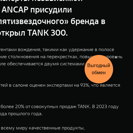
й ANCAP присудили
пятизвездочного» бренда в
открыл TANK 300.
тентами вождения, такими как удержание в полосе
ие столкновения на перекрестках, повышают уровень
биле обеспечивается двумя системами крепления
Выгодный
обмен
ей в салоне оценен экспертами на 93%, что является
 более 20% от совокупных продаж TANK. В 2023 году
ода прошлого года.
 всему миру качественные продукты,