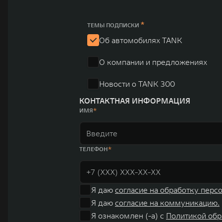
продажи GWM превышают отметку в 1 млн автомобилей 
юаней (1,6 трлн рублей). С 1998 года Great Wall Moto
*
ТЕМЫ ПОДПИСКИ
систему исследований и разработок, включая центры в
Об автомобилях TANK
«14+5», которая включает 10 внутренних производствен
О компании и предложениях
автомобилей.
Новости о TANK 300
КОНТАКТНАЯ ИНФОРМАЦИЯ
ИМЯ
ТЕЛЕФОН
Я даю
согласие на обработку перс
Я даю
согласие на коммуникацию.
Я ознакомлен (-а) с
Политикой обр