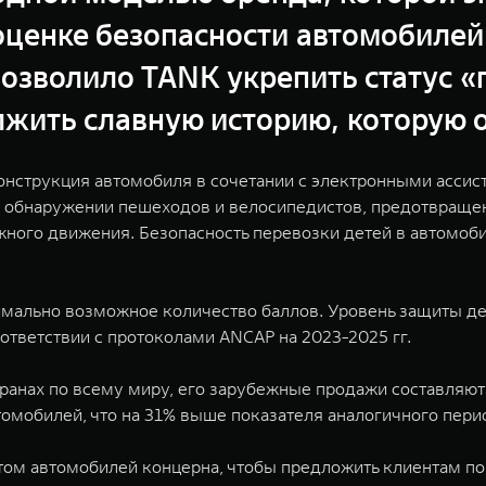
 оценке безопасности автомобиле
позволило TANK укрепить статус «
лжить славную историю, которую 
онструкция автомобиля в сочетании с электронными ассис
 обнаружении пешеходов и велосипедистов, предотвращен
ожного движения. Безопасность перевозки детей в автомо
мально возможное количество баллов. Уровень защиты дет
тветствии с протоколами ANCAP на 2023-2025 гг.
ранах по всему миру, его зарубежные продажи составляют
омобилей, что на 31% выше показателя аналогичного пери
ом автомобилей концерна, чтобы предложить клиентам по