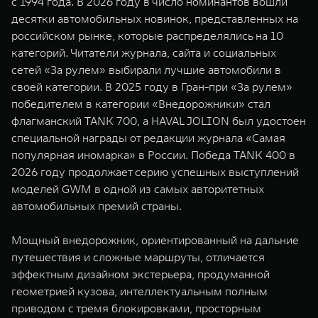
с 1994 года. В 2026 году в число номинантов вошли
WEY 07
WEY 05
десятки автомобильных новинок, представленных на
Расширяя границы комфорта
Эстетика нов
российском рынке, которые распределялись на 10
от 6 149 000 ₽
от 5 699 0
категорий. Читатели журнала, сайта и социальных
сетей «За рулем» выбирали лучшие автомобили в
своей категории. В 2025 году в Гран-при «За рулем»
победителем в категории «Внедорожники» стал
флагманский TANK 700, а HAVAL JOLION был удостоен
специальной награды от редакции журнала «Самая
популярная иномарка» в России. Победа TANK 400 в
2026 году продолжает серию успешных выступлений
моделей GWM в одной из самых авторитетных
WEY 80
WEY 80 
автомобильных премий страны.
Масштаб возможностей
Масштаб воз
от 6 449 000 ₽
от 8 099 
Мощный внедорожник, ориентированный на дальние
путешествия и сложные маршруты, отличается
эффектным дизайном экстерьера, продуманной
геометрией кузова, интеллектуальным полным
приводом с тремя блокировками, просторным