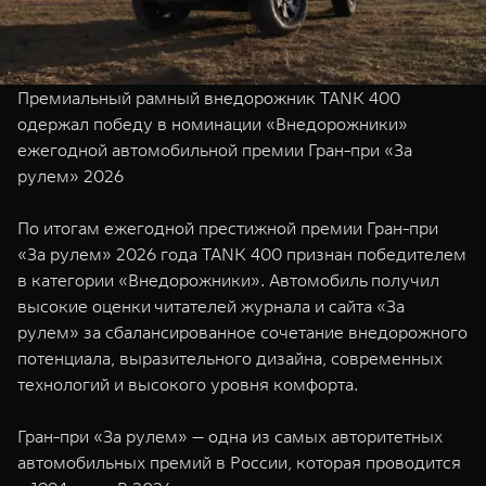
TANK Финансы
Сервис
Корпоративным клиентам
Специальные предложения
Моторные масла
Премиальный рамный внедорожник TANK 400
TANK ФИНАНСЫ
одержал победу в номинации «Внедорожники»
ежегодной автомобильной премии Гран-при «За
TANK Кредит
ЦИФРОВЫЕ СЕРВИСЫ TANK
рулем» 2026
TANK Лизинг
Цифровые сервисы TANK
TANK 500
TANK 700
По итогам ежегодной престижной премии Гран-при
TANK Страхование
Подписки
Веди за собой
Сила признан
«За рулем» 2026 года TANK 400 признан победителем
от 6 499 000 ₽
от 10 199 
в категории «Внедорожники». Автомобиль получил
высокие оценки читателей журнала и сайта «За
рулем» за сбалансированное сочетание внедорожного
потенциала, выразительного дизайна, современных
технологий и высокого уровня комфорта.
Гран-при «За рулем» — одна из самых авторитетных
автомобильных премий в России, которая проводится