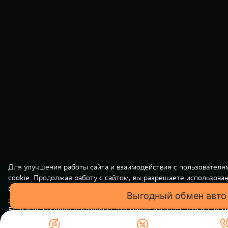
Для улучшения работы сайта и взаимодействия с пользователя
cookie. Продолжая работу с сайтом, вы разрешаете использова
вашей персональной информации на нашем сайте осуществляет
Выгодный обмен авто
конфиденциальности
. Вы всегда можете отключить файлы cooki
Если файлы cookie отключены, это может означать, что вы не 
использовать все функции нашего сайта.