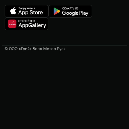
© ООО «Грейт Волл Мотор Рус»