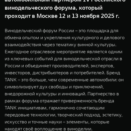
WEY 07
WEY 05
винодельческого форума, который
Расширяя границы комфорта
Эстетика нов
проходит в Москве 12 и 13 ноября 2025 г.
от 6 149 000 ₽
от 5 699 0
Винодельческий форум России – это площадка для
обмена опытом и укрепления культурного и делового
взаимодействия через тематику винной культуры.
Ежегодное отраслевое мероприятие является одним
из ключевых событий для винодельческой отрасли в
России и объединяет производителей, экспертов,
инвесторов, дистрибьютеров и потребителей. Бренд
TANK – это больше, чем современные автомобили: он
WEY 80
WEY 80 
символизирует дух свободы и приключений,
Масштаб возможностей
Масштаб воз
внедорожной культуры и инноваций. Партнерство в
от 6 449 000 ₽
от 8 099 
рамках форума отражает приверженность бренда
TANK инициативам, гармонично сочетающим
передовые технологии, творческий подход, эстетику,
искусство и точные науки – элементы, которые
находят своё воплощение в виноделии.