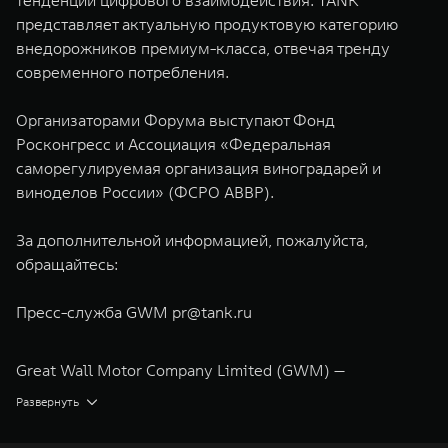
тенденции цифрового взаимодействия. TANK
представляет актуальную продуктовую категорию
внедорожников премиум-класса, отвечая тренду
современного потребления.
Организаторами Форума выступают Фонд
Росконгресс и Ассоциация «Федеральная
саморегулируемая организация виноградарей и
виноделов России» (ФСРО АВВР).
За дополнительной информацией, пожалуйста,
обращайтесь:
Пресс-служба GWM
pr@tank.ru
Great Wall Motor Company Limited (GWM) —
глобальный производитель внедорожников,
Развернуть
кроссоверов и пикапов, специализирующийся на