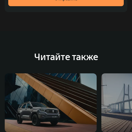
место по объёмам продаж пикапов в Китае. На
сегодняшний день концерн GWM создал мировую
систему исследований и разработок, включая центры
в России, Китае, Японии, США, Германии, Индии,
Австрии и Южной Корее. Компания построила
глобальную систему «14+5», которая включает 10
внутренних производственных комплексов и 4
Читайте также
зарубежных – в России, Таиланде, Бразилии и Индии, а
также 5 предприятий по сборке автомобилей.