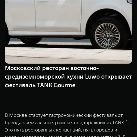
TANK Финансы
Сервис
Корпоративным клиентам
Специальные предложения
Моторные масла
TANK ФИНАНСЫ
TANK Кредит
ЦИФРОВЫЕ СЕРВИСЫ TANK
TANK Лизинг
Цифровые сервисы TANK
TANK 500
TANK 700
Московский ресторан восточно-
TANK Страхование
Подписки
Веди за собой
Сила признан
средиземноморской кухни Luwo открывает
от 6 499 000 ₽
от 10 199 
фестиваль TANK Gourme
В Москве стартует гастрономический фестиваль от
бренда премиальных рамных внедорожников TANK ¹.
Это пять ресторанных концепций, пять городов и