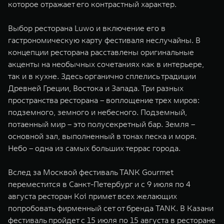
которое отражает его контрастный характер.
Выбор ресторана Luwo и включение его в
гастрономическую карту фестиваля неслучайны. В
концепции ресторана расставлены оригинальные
акценты на необычных сочетаниях как в интерьере,
так и в кухне. Здесь органично сплелись традиции
Древней Греции, Востока и Запада. Три разных
пространства ресторана – воплощение трех миров:
подземного, земного и небесного. Подземный,
потаенный мир – это полусекретный бар. Земля –
основной зал, выполненный в тонах песка и моря.
Небо – одна из самых больших террас города.
Вслед за Москвой фестиваль TANK Gourmet
переместится в Санкт-Петербург и с 9 июля по 4
августа ресторан Koi примет всех желающих
попробовать фирменный сет от бренда TANK. В Казани
фестиваль пройдет с 15 июля по 15 августа в ресторане