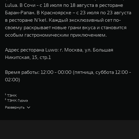
Lulua. В Сочи - с 18 июля по 18 августа в ресторане
Баран-Рапан. В Красноярске – с 23 июля по 23 августа
в ресторане N’kei. Каждый эксклюзивный сет по-
своему раскрывает новые грани вкуса и становится
особым гастрономическим приключением.
Адрес ресторана Luwo: г. Москва, ул. Большая
Никитская, 15, стр.1
Время работы: 12:00 - 00:00 (пятница, суббота 12:00 -
02:00)
¹ ТЭНК
² ТЭНК Гурмэ
Great Wall Motor Company Limited (GWM) — глобальный производитель
Развернуть
внедорожников, кроссоверов и пикапов, специализирующийся на
интеллектуальных технологиях и экологичном производстве. Компания
была зарегистрирована на Гонконгской и Шанхайской фондовых биржах
в 2003 и 2011 годах соответственно. Сфера деятельности концерна
GWM включает проектирование, исследования и разработки,
производство, продажу и обслуживание автомобилей и запчастей.