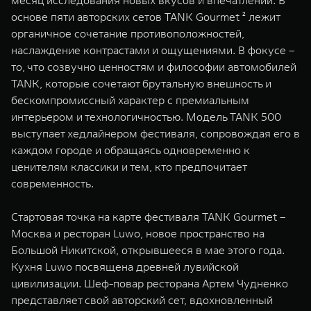
месяц исследования новых вкусов и впечатлений. В
WEY 07
WEY 05
основе пяти авторских сетов TANK Gourmet ² лежит
Расширяя границы комфорта
Эстетика нов
органичное сочетание противоположностей,
от 6 149 000 ₽
от 5 699 0
наслаждение контрастами и ощущениями. В фокусе –
то, что созвучно ценностям и философии автомобилей
TANK, которые сочетают брутальную внешность и
бескомпромиссный характер с премиальным
интерьером и технологичностью. Модель TANK 500
выступает хедлайнером фестиваля, сопровождая его в
каждом городе и обращаясь одновременно к
ценителям классики и тем, кто предпочитает
современность.
WEY 80
WEY 80 
Масштаб возможностей
Масштаб воз
Стартовая точка на карте фестиваля TANK Gourmet –
от 6 449 000 ₽
от 8 099 
Москва и ресторан Luwo, новое пространство на
Большой Никитской, открывшееся в мае этого года.
Кухня Luwo посвящена древней лувийской
цивилизации. Шеф-повар ресторана Артем Чудненко
представляет свой авторский сет, вдохновленный