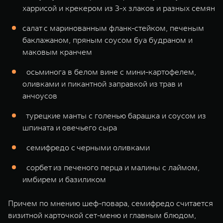
харрисой и крекером из 3-х злаков и разных семян
салат с маринованным фланк-стейком, печеным
баклажаном, пряным соусом буа будраном и
маковым кранчем
осьминога в белом вине с мини-картофелем,
оливками и пикантной заправкой из трав и
анчоусов
турецкие манты с голенью барашка и соусом из
шпината и овечьего сыра
семифредо с черными оливками
сорбет из печеного перца и малины с лаймом,
имбирем и базиликом
Причем по мнению шеф-повара, семифредо считается
визитной карточкой сет-меню и главным блюдом,