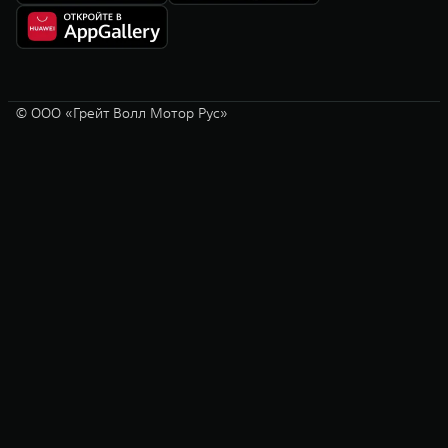
© ООО «Грейт Волл Мотор Рус»