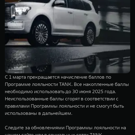
TANK Финансы
Сервис
Корпоративным клиентам
Специальные предложения
Моторные масла
TANK ФИНАНСЫ
TANK Кредит
ЦИФРОВЫЕ СЕРВИСЫ TANK
TANK Лизинг
Цифровые сервисы TANK
TANK 500
TANK 700
TANK Страхование
Подписки
Веди за собой
Сила признан
от 6 499 000 ₽
от 10 199 
С 1 марта прекращается начисление баллов по
Программе лояльности TANK. Все накопленные баллы
необходимо использовать до 30 июня 2025 года.
Неиспользованные баллы сгорят в соответствии с
правилами Программы лояльности и не смогут быть
использованы в дальнейшем.
Следите за обновлениями Программы лояльности на
нашем сайте или в социальных сетях TANK.