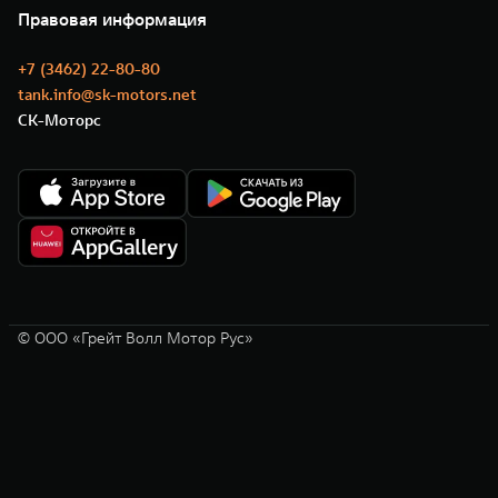
Нулевое ТО
Новости
Правовая информация
Моторные масла
+7 (3462) 22-80-80
tank.info@sk-motors.net
СК-Моторс
© ООО «Грейт Волл Мотор Рус»