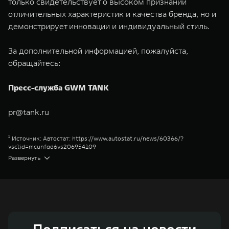
только свидетельствует о высоком признании
отличительных характеристик и качества бренда, но и
демонстрирует инновации и индивидуальный стиль.
За дополнительной информацией, пожалуйста,
обращайтесь:
Пресс-служба GWM TANK
pr@tank.ru
¹ Источник: Автостат:
https://www.autostat.ru/news/60366/?
ysclid=mcunfgd6vs206954109
² Сити Премиум
Развернуть
³ Торк-он-Диманд
⁴ Сити
⁵ Парт-Тайм
⁶ Хай-Перформанс
Great Wall Motor Company Limited (GWM) — глобальный производитель
внедорожников, кроссоверов и пикапов, специализирующийся на
интеллектуальных технологиях и экологичном производстве. Компания
была зарегистрирована на Гонконгской и Шанхайской фондовых биржах
в 2003 и 2011 годах соответственно. Сфера деятельности концерна