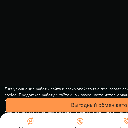
Для улучшения работы сайта и взаимодействия с пользователя
cookie. Продолжая работу с сайтом, вы разрешаете использова
вашей персональной информации на нашем сайте осуществляет
Выгодный обмен авто
конфиденциальности
. Вы всегда можете отключить файлы cooki
Если файлы cookie отключены, это может означать, что вы не 
использовать все функции нашего сайта.