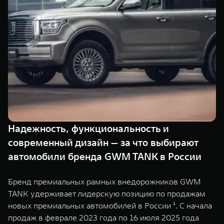
TANK Финансы
Сервис
Корпоративным клиентам
Специальные предложения
Моторные масла
TANK ФИНАНСЫ
TANK Кредит
ЦИФРОВЫЕ СЕРВИСЫ TANK
TANK Лизинг
Цифровые сервисы TANK
TANK 500
TANK 700
TANK Страхование
Подписки
Веди за собой
Сила признан
от 6 499 000 ₽
от 10 199 
Надежность, функциональность и
современный дизайн — за что выбирают
автомобили бренда GWM TANK в России
Бренд премиальных рамных внедорожников GWM
TANK удерживает лидерскую позицию по продажам
новых премиальных автомобилей в России ¹. С начала
продаж в феврале 2023 года по 16 июля 2025 года