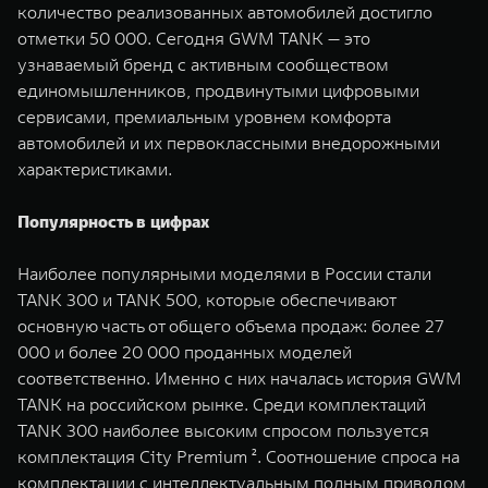
количество реализованных автомобилей достигло
WEY 07
WEY 05
отметки 50 000. Сегодня GWM TANK — это
Расширяя границы комфорта
Эстетика нов
узнаваемый бренд с активным сообществом
от 6 149 000 ₽
от 5 699 0
единомышленников, продвинутыми цифровыми
сервисами, премиальным уровнем комфорта
автомобилей и их первоклассными внедорожными
характеристиками.
Популярность в цифрах
Наиболее популярными моделями в России стали
TANK 300 и TANK 500, которые обеспечивают
WEY 80
WEY 80 
основную часть от общего объема продаж: более 27
Масштаб возможностей
Масштаб воз
000 и более 20 000 проданных моделей
от 6 449 000 ₽
от 8 099 
соответственно. Именно с них началась история GWM
TANK на российском рынке. Среди комплектаций
TANK 300 наиболее высоким спросом пользуется
комплектация City Premium ². Соотношение спроса на
комплектации с интеллектуальным полным приводом