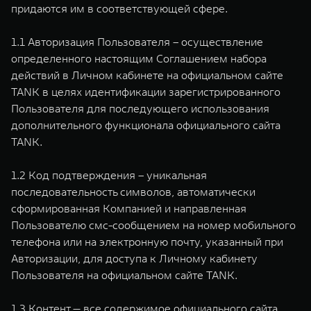
WEY 80
WEY 80 Лаундж
придаются им в соответствующей сфере.
Масштаб возможностей
Масштаб возможностей
от 6 449 000 ₽
от 8 099 000 ₽
1.1 Авторизация Пользователя – осуществление
определенного настоящим Соглашением набора
действий в Личном кабинете на официальном сайте
TANK в целях идентификации зарегистрированного
Пользователя для последующего использования
дополнительного функционала официального сайта
TANK.
1.2 Код подтверждения – уникальная
последовательность символов, автоматически
сформированная Компанией и направленная
Пользователю смс-сообщением на номер мобильного
телефона или на электронную почту, указанный при
Авторизации, для доступа к Личному кабинету
Пользователя на официальном сайте TANK.
1.3 Контент — все содержимое официального сайта