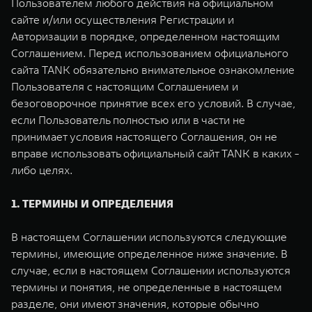
Пользователем любого действия на официальном
TANK Финансы
Сервис
сайте и/или осуществления Регистрации и
Корпоративным клиентам
Специальные предложения
Авторизации в порядке, определенном настоящим
TANK 500
TANK 700
Соглашением. Перед использованием официального
Моторные масла
Веди за собой
Сила признания
сайта TANK обязательно внимательное ознакомление
TANK ФИНАНСЫ
от 6 499 000 ₽
от 10 199 000 ₽
Пользователя с настоящим Соглашением и
TANK Кредит
ЦИФРОВЫЕ СЕРВИСЫ TANK
безоговорочное принятие всех его условий. В случае,
если Пользователь полностью или в части не
TANK Лизинг
Цифровые сервисы TANK
принимает условия настоящего Соглашения, он не
вправе использовать официальный сайт TANK в каких -
TANK Страхование
Подписки
либо целях.
WEY 07
WEY 05
Расширяя границы комфорта
Эстетика нового времени
1. ТЕРМИНЫ И ОПРЕДЕЛЕНИЯ
от 6 149 000 ₽
от 5 699 000 ₽
В настоящем Соглашении используются следующие
термины, имеющие определенное ниже значение. В
случае, если в настоящем Соглашении используются
термины и понятия, не определенные в настоящем
разделе, они имеют значения, которые обычно