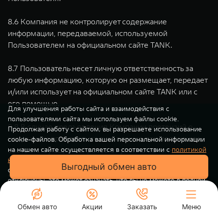
8.6 Компания не контролирует содержание
информации, передаваемой, используемой
Пользователем на официальном сайте TANK.
8.7 Пользователь несет личную ответственность за
любую информацию, которую он размещает, передает
и/или использует на официальном сайте TANK или с
его помощью.
Для улучшения работы сайта и взаимодействия с
пользователями сайта мы используем файлы cookie.
8.8 В случае предъявления Компании претензий о
Продолжая работу с сайтом, вы разрешаете использование
нарушении прав третьих лиц, а также при получении
cookie-файлов. Обработка вашей персональной информации
соответствующих запросов от уполномоченных
на нашем сайте осуществляется в соответствии с
политикой
конфиденциальности
. Вы всегда можете отключить файлы
государственных органов о нарушении действующего
Выгодный обмен авто
cookie в настройках вашего браузера. Если файлы cookie
законодательства Российской Федерации в связи с
отключены, это может означать, что вы не можете в полной
размещением, использованием, передачей
мере использовать все функции нашего сайта.
информации Пользователем и/или при возникновении
Обмен авто
Акции
Понятно
Заказать
Меню
соответствующих рисков, Компания имеет право