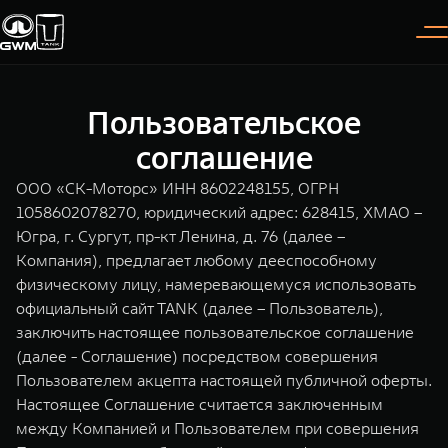
Пользовательское
Покупателям
Владельцам
О дилере
Модели
соглашение
ООО «СК-Моторс» ИНН 8602248155, ОГРН
ВЫБОР АВТОМОБИЛЯ
ГАРАНТИЯ И ПОДДЕРЖКА
ИНФОРМАЦИЯ
1058602078270, юридический адрес: 628415, ХМАО –
Югра, г. Сургут, пр-кт Ленина, д. 76 (далее –
Спецпредложения
Гарантия
О нас
Компания), предлагает любому дееспособному
Конфигуратор
Помощь на дороге
35 лет GWM
физическому лицу, намеревающемуся использовать
официальный сайт TANK (далее – Пользователь),
TANK 300
TANK 400
Тест-драйв
GWM ТЕХ ДЕНЬ
заключить настоящее пользовательское соглашение
СЕРВИС
Следуй за открытиями
За пределы возможного
(далее - Соглашение) посредством совершения
Зарядные станции
Новости
от 3 999 000 ₽
от 5 599 000 ₽
Калькулятор ТО
Пользователем акцепта настоящей публичной оферты.
Настоящее Соглашение считается заключенным
Нулевое ТО
ПОКУПКА АВТОМОБИЛЯ
между Компанией и Пользователем при совершения