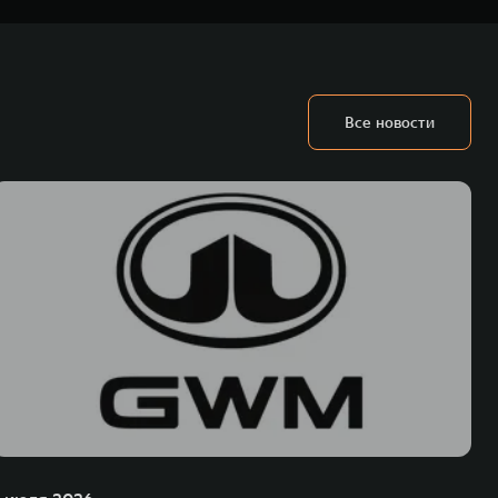
у в 4 гигабайта или обеспечение через Wi-Fi соединение.
 Автомобиля с даты первой продажи официальным Дилером
есяца.
Все новости
ьных технологиях и экологичном производстве. Компания была
оектирование, исследования и разработки, производство, продажу и
грегатов, использующих альтернативные источники энергии. Это
му миру. Компания вносит активный вклад в создание технологического
WM – интеллектуальных кроссоверов и внедорожников HAVAL,
ичный бренд SALOON – в совокупности образуют сегмент прогрессивных
век. В течение шести лет подряд продажи GWM превышают отметку в 1
 С 1998 года Great Wall Motor занимает первое место по объёмам продаж
США, Германии, Индии, Австрии и Южной Корее. Компания построила
а также 5 предприятий по сборке автомобилей.