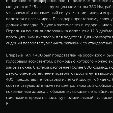
блокировкам дифференциалов, 12 режимам движения и
мощностью 245 л.с. с крутящим моментом 380 Нм, рабо
узнаваемый и динамичный силуэт, четкие линии и выра
водителя и пассажиров. Благодаря просторному салон
дальней поездке. В духе классических внедорожнико
Передняя панель внедорожника дополнена 12,3-дюймо
проекционным дисплеем для водителя. Для комфорта 
сидений позволяет увеличить багажник со стандартных 5
Впервые TANK 400 был представлен на российском рын
голосовым ассистентом, с помощью которого можно акт
закрыть окна. Система распознает более 800 команд, к
двухслойное остекление позволяют достигнуть высокой
400, предоставляет быстрый и лёгкий доступ к Яндекс 
соответствующий виджет на центральном 16,2-дюймово
сохраненные адреса, любимые музыкальные плейлисты 
сэкономить время на поездку в официальный дилерский
Fi.