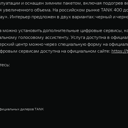
уатации и оснащен зимним пакетом, включая подогрев всех
я увеличенного объема. На российском рынке TANK 400 до
у». Интерьер предложен в двух вариантах: черный и черн
 можно установить дополнительные цифровые сервисы, ко
альному голосовому ассистенту. Услуга доступна в официа
илерский центр можно через специальную форму на официал
фровым сервисам доступна на официальном сайте:
https:/
тесь:
 официальных дилеров TANK
актуальные розничные цены в салонах дилерских центров TANK