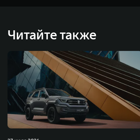
⁶ Для работы онлайн-сервисов Яндекса требуется подключение к сети Инт
Дополнительная оплата за использование онлайн-сервисов Яндекса не 
соответствующей марки GWM на территории Российской Федерации и дос
⁷ Для работы сервиса необходимо подключение к Интернету. Яндекс Карты
⁸ Для работы сервиса необходимо подключение к Интернету и подписка 
Читайте также
⁹ Для работы сервиса необходимо подключение к Интернету и подписка 
Great Wall Motor Company Limited (GWM) — глобальный производитель в
зарегистрирована на Гонконгской и Шанхайской фондовых биржах в 2003 
обслуживание автомобилей и запчастей. Значительная доля инвестиций 
обеспечивает технологическое преимущество GWM и позволяет создавать
ландшафта автомобильной отрасли, в том числе посредством разработк
выносливых пикапов GWM Pickup, инновационных внедорожников TANK, э
и современных автомобилей в более чем 60 регионах мира. В состав хол
млн автомобилей в год. По итогам 2021 года общая выручка компании уве
пикапов в Китае. На сегодняшний день концерн GWM создал мировую сист
глобальную систему «14+5», которая включает 10 внутренних производст