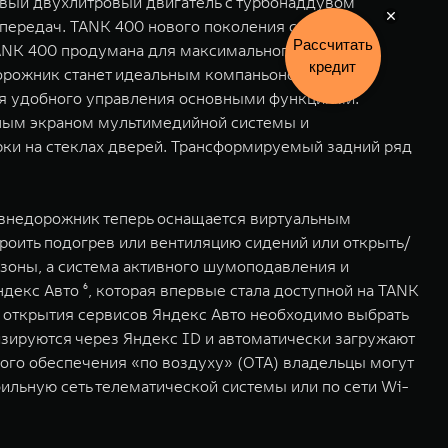
вый двухлитровый двигатель с турбонаддувом
 передач. TANK 400 нового поколения сохранил
Рассчитать
 TANK 400 продумана для максимального комфорта
кредит
дорожник станет идеальным компаньоном в любой
я удобного управления основными функциями.
ным экраном мультимедийной системы и
ки на стеклах дверей. Трансформируемый задний ряд
 внедорожник теперь оснащается виртуальным
роить подогрев или вентиляцию сидений или открыть/
 зоны, а система активного шумоподавления и
декс Авто ⁶, которая впервые стала доступной на TANK
ля открытия сервисов Яндекс Авто необходимо выбрать
ируются через Яндекс ID и автоматически загружают
го обеспечения «по воздуху» (ОТА) владельцы могут
ильную сеть телематической системы или по сети Wi-