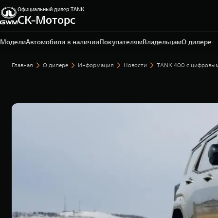
Официальный дилер TANK
СК-Моторс
Сургут, проспект Ленина, д. 76
+7 (3462) 22-80-80
Модели
Автомобили в наличии
Покупателям
Владельцам
О дилере
Главная
О дилере
Информация
Новости
TANK 400 с цифровым