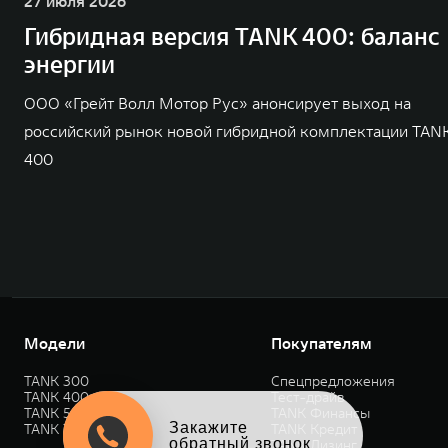
27 июля 2026
Гибридная версия TANK 400: баланс
энергии
ООО «Грейт Волл Мотор Рус» анонсирует выход на
российский рынок новой гибридной комплектации TAN
400
Модели
Покупателям
TANK 300
Спецпредложения
TANK 400
Тест-драйв
TANK 500
TANK Финансы
Закажите
TANK 700
TANK Кредит
обратный звонок
TANK Лизинг