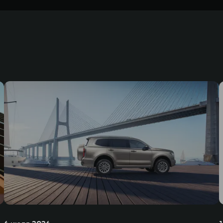
ернет, которое доступно через телематический модуль по ежемесячному лимит
взимается. Использование сервисов мультимедиа предоставляется Владельцу
тупно для Владельца Автомобиля без дополнительной оплаты сроком на 3 м
 для Авто - новое название сервиса Яндекс Навигатор.
Яндекс Плюс
Яндекс Плюс
недорожников, кроссоверов и пикапов, специализирующийся на интеллектуал
и 2011 годах соответственно. Сфера деятельности концерна GWM включает пр
GWM сосредоточена на конструкторских разработках автомобилей и силовых а
 более экологичные, умные и безопасные продукты для пользователей по все
и собственных интеллектуальных платформ. Шесть автомобильных брендов G
лектромобилей ORA, премиальных кроссоверов WEY, а также новый технолог
динга GWM входят 80 дочерних компаний, а штат включает более 60 000 чело
личилась больше чем на 30% и составила 136,3 млрд юаней (1,6 трлн рублей).
ему исследований и разработок, включая центры в России, Китае, Японии, 
венных комплексов и 4 зарубежных – в России, Таиланде, Бразилии и Индии, 