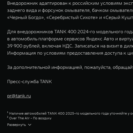
Внедорожник адаптирован к российским условиям экспл
заднего вида и форсунок омывателя, бачком омывател
«Черный Богдо», «Серебристый Сихоте» и «Серый Кушта
Для внедорожников TANK 400 2024-го модельного года
в автомобиль платформе сервисов Яндекс Авто и вирту
39 900 рублей, включая НДС. Записаться на визит в д
Информация по условиям предоставления доступа к ци
За дополнительной информацией, пожалуйста, обращай
Пресс-служба TANK
pr@tank.ru
¹ Наличие автомобилей TANK 400 2025-го модельного года уточняйте у
² Over The Air - По воздуху
³ Указана максимальная рекомендованная цена перепродажи. Уточняйте 
Развернуть
⁴ Премиум
⁵ Торк-Он-Диманд