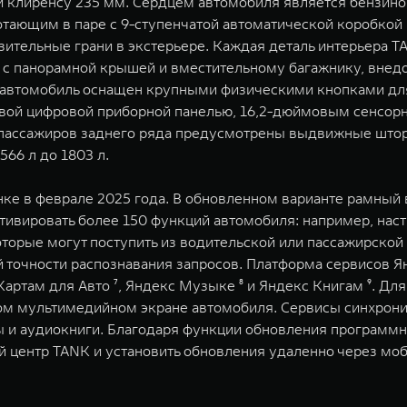
 клиренсу 235 мм. Сердцем автомобиля является бензино
тающим в паре с 9-ступенчатой автоматической коробкой
зительные грани в экстерьере. Каждая деталь интерьера
у с панорамной крышей и вместительному багажнику, вне
в автомобиль оснащен крупными физическими кнопками дл
вой цифровой приборной панелью, 16,2-дюймовым сенсор
пассажиров заднего ряда предусмотрены выдвижные штор
66 л до 1803 л.
ке в феврале 2025 года. В обновленном варианте рамный
ивировать более 150 функций автомобиля: например, наст
оторые могут поступить из водительской или пассажирской
 точности распознавания запросов. Платформа сервисов Ян
Картам для Авто ⁷, Яндекс Музыке ⁸ и Яндекс Книгам ⁹. Д
м мультимедийном экране автомобиля. Сервисы синхрониз
и аудиокниги. Благодаря функции обновления программно
 центр TANK и установить обновления удаленно через моб