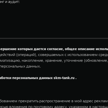
нг и аудит:
овершение которых дается согласие, общее описание испо
ействий (операций), совершаемых с использованием средс
матизацию, накопление, хранение, уточнение (обновление,
 персональных данных.
аботки персональных данных skm-tank.ru .
ебованием прекратить распространение в мой адрес рекла
исью вложения по почтовому адресу, указанном в настоящ