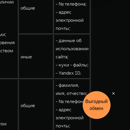
аличии
- № телефона;
общие
- адрес
электронной
почты;
ми;
- данные об
овения
использовании
дством
иные
сайта;
- куки - файлы;
- Yandex ID.
- фамилия,
имя, отчество;
- № телефона;
Выгодный
общие
обмен
- адрес
электронной
том
почты;