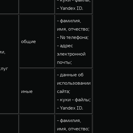
- Yandex ID.
- фамилия,
имя, отчество;
- № телефона;
общие
- адрес
ми,
электронной
почты;
слуг
- данные об
использовании
иные
сайта;
- куки - файлы;
- Yandex ID.
- фамилия,
имя, отчество;