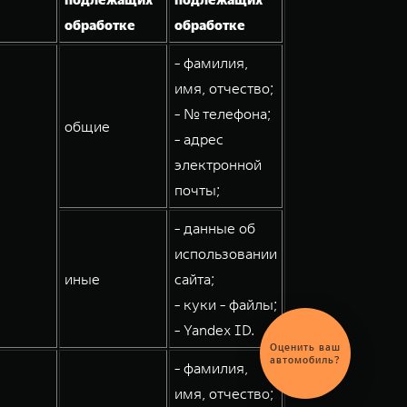
обработке
обработке
- фамилия,
имя, отчество;
- № телефона;
общие
- адрес
электронной
почты;
- данные об
использовании
иные
сайта;
- куки - файлы;
- Yandex ID.
Оценить ваш
автомобиль?
- фамилия,
имя, отчество;