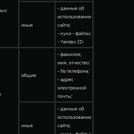
- данные об
ных
использовании
иные
сайта;
- куки - файлы;
- Yandex ID.
- фамилия,
имя, отчество;
- № телефона;
общие
- адрес
электронной
е
почты;
- данные об
использовании
иные
сайта;
- куки - файлы;