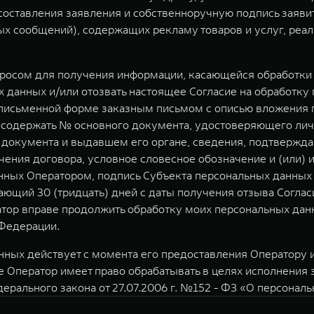
у составления заявления и собственноручную подпись заяв
 сообщений), содержащих рекламу товаров и услуг, реал
просом для получения информации, касающейся обработки 
 данных и/или отозвать настоящее Согласие на обработку
письменной форме заказным письмом с описью вложения по
но содержать № основного документа, удостоверяющего лич
о документа и выдавшем его органе, сведения, подтвержд
чения договора, условное словесное обозначение и (или) 
ных Оператором, подпись Субъекта персональных данных 
ющий 30 (тридцать) дней с даты получения отзыва Соглас
атор вправе продолжить обработку моих персональных данн
Федерации.
ных действует с момента его предоставления Оператору и 
е Оператор имеет право обрабатывать в целях исполнения
дерального закона от 27.07.2006 г. №152 - ФЗ «О персонал