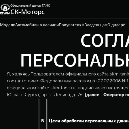
Официальный дилер TANK
СК-Моторс
Сургут, проспект Ленина, д. 76
+7 (3462) 22-80-80
Модели
Автомобили в наличии
Покупателям
Владельцам
О дилере
СОГЛ
ПЕРСОНАЛЬН
Я, являясь Пользователем официального сайта skm-tank
соответствии с Федеральным законом от 27.07.2006 N 
официальном сайте skm-tank.ru, подписываю настояще
Югра, г. Сургут, пр-кт Ленина, д. 76
(далее - Оператор 
N
Цели обработки персональных данн