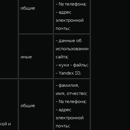
- № телефона;
общие
- адрес
электронной
почты;
- данные об
использовании
иные
сайта;
- куки - файлы;
- Yandex ID.
- фамилия,
имя, отчество;
- № телефона;
общие
- адрес
электронной
кой и
почты;