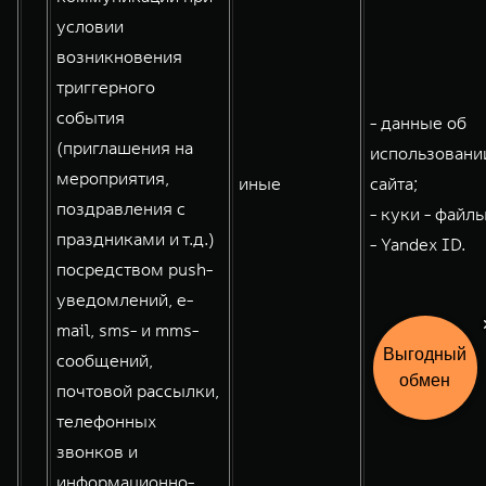
условии
возникновения
триггерного
события
- данные об
(приглашения на
использовани
мероприятия,
иные
сайта;
поздравления с
- куки - файлы
праздниками и т.д.)
- Yandex ID.
посредством push-
уведомлений, e-
mail, sms- и mms-
Выгодный
Рассчитать
сообщений,
кредит
обмен
почтовой рассылки,
телефонных
звонков и
информационно-