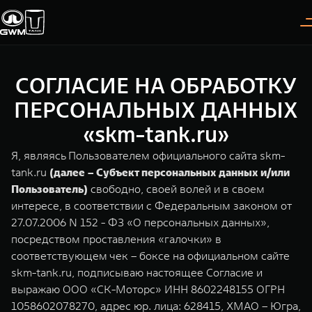
СОГЛАСИЕ НА ОБРАБОТКУ
Покупателям
Владельцам
О дилере
Модели
ПЕРСОНАЛЬНЫХ ДАННЫХ
«skm-tank.ru»
ВЫБОР АВТОМОБИЛЯ
ГАРАНТИЯ И ПОДДЕРЖКА
ИНФОРМАЦИЯ
Я, являясь Пользователем официального сайта skm-
Спецпредложения
Гарантия
О нас
tank.ru
(далее – Субъект персональных данных и/или
Пользователь)
свободно, своей волей и в своем
Конфигуратор
Помощь на дороге
35 лет GWM
интересе, в соответствии с Федеральным законом от
27.07.2006 N 152 - ФЗ «О персональных данных»,
Тест-драйв
GWM ТЕХ ДЕНЬ
TANK 300
TANK 400
СЕРВИС
посредством проставления «галочки» в
Следуй за открытиями
За пределы возможного
Зарядные станции
Новости
соответствующем чек – боксе на официальном сайте
от 3 999 000 ₽
от 5 599 000 ₽
Калькулятор ТО
skm-tank.ru, подписываю настоящее Согласие и
Нулевое ТО
выражаю ООО «СК-Моторс» ИНН 8602248155 ОГРН
ПОКУПКА АВТОМОБИЛЯ
1058602078270, адрес юр. лица: 628415, ХМАО – Югра,