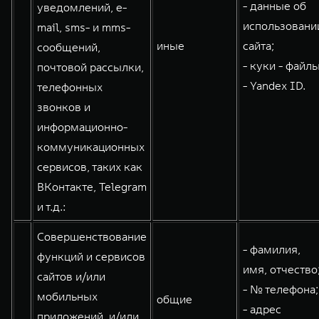
- данные об
уведомлений, e-
использовани
mail, sms- и mms-
иные
сайта;
сообщений,
- куки - файлы
почтовой рассылки,
- Yandex ID.
телефонных
звонков и
информационно-
коммуникационных
сервисов, таких как
ВКонтакте, Telegram
и т.д.:
Совершенствование
- фамилия,
функций и сервисов
имя, отчество
сайтов и/или
- № телефона;
мобильных
общие
- адрес
приложений, и/или