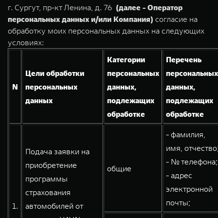
TANK Финансы
Сервис
г. Сургут, пр-кт Ленина, д. 76
(далее - Оператор
персональных данных и/или Компания)
согласие на
Корпоративным клиентам
Специальные предложения
обработку моих персональных данных на следующих
TANK 500
TANK 700
Моторные масла
условиях:
Веди за собой
Сила признания
TANK ФИНАНСЫ
от 6 499 000 ₽
от 10 199 000 ₽
Категории
Перечень
TANK Кредит
ЦИФРОВЫЕ СЕРВИСЫ TANK
Цели обработки
персональных
персональных
N
персональных
данных,
данных,
TANK Лизинг
Цифровые сервисы TANK
данных
подлежащих
подлежащих
TANK Страхование
Подписки
обработке
обработке
WEY 07
WEY 05
- фамилия,
Расширяя границы комфорта
Эстетика нового времени
имя, отчество
Подача заявки на
от 6 149 000 ₽
от 5 699 000 ₽
- № телефона;
приобретение
общие
- адрес
программы
электронной
страхования
почты;
1.
автомобилей от