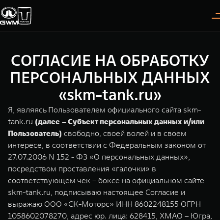
СОГЛАСИЕ НА ОБРАБОТКУ
Покупателям
Владельцам
О дилере
Модели
ПЕРСОНАЛЬНЫХ ДАННЫХ
«skm-tank.ru»
ВЫБОР АВТОМОБИЛЯ
ГАРАНТИЯ И ПОДДЕРЖКА
ИНФОРМАЦИЯ
Я, являясь Пользователем официального сайта skm-
Спецпредложения
Гарантия
О нас
tank.ru
(далее – Субъект персональных данных и/или
Пользователь)
свободно, своей волей и в своем
Конфигуратор
Помощь на дороге
35 лет GWM
интересе, в соответствии с Федеральным законом от
27.07.2006 N 152 - ФЗ «О персональных данных»,
Тест-драйв
GWM ТЕХ ДЕНЬ
TANK 300
TANK 400
СЕРВИС
посредством проставления «галочки» в
Следуй за открытиями
За пределы возможного
Зарядные станции
Новости
соответствующем чек – боксе на официальном сайте
от 3 999 000 ₽
от 5 599 000 ₽
Калькулятор ТО
skm-tank.ru, подписываю настоящее Согласие и
Нулевое ТО
выражаю ООО «СК-Моторс» ИНН 8602248155 ОГРН
ПОКУПКА АВТОМОБИЛЯ
1058602078270, адрес юр. лица: 628415, ХМАО – Югра,