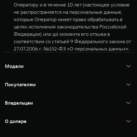
Оператору и в течение 10 лет (настоящее условие
не распространяется на персональные данные,
которые Оператор имеет право обрабатывать в
целях исполнения законодательства Российской
Федерации) или до момента его отзыва в
соответствии со статьей 9 Федерального закона от
27.07.2006 г. №152-ФЗ «О персональных данных».
Модели
TANK 300
TANK 400
Покупателям
TANK 500
TANK 700
Спецпредложения
Тест-драйв
Владельцам
TANK Финансы
TANK Кредит
Гарантия
TANK Лизинг
Помощь на дороге
Корпоративным клиентам
О дилере
Новые цифровые сервисы TANK
Зарядные станции
Подписки
О нас
Специальные предложения