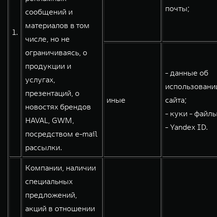
почты;
сообщений и
WEY 80
WEY 80 Лаундж
материалов в том
Масштаб возможностей
Масштаб возможностей
1.
от 6 449 000 ₽
от 8 099 000 ₽
числе, но не
ограничиваясь, о
продукции и
- данные об
услугах,
использовани
презентаций, о
иные
сайта;
новостях брендов
- куки - файлы
HAVAL, GWM,
- Yandex ID.
посредством e-mail
рассылки.
Компании, наличии
специальных
предложений,
акций в отношении