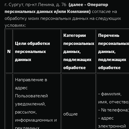
TANK Финансы
Сервис
г. Сургут, пр-кт Ленина, д. 76
(далее - Оператор
персональных данных и/или Компания)
согласие на
Корпоративным клиентам
Специальные предложения
обработку моих персональных данных на следующих
TANK 500
TANK 700
Моторные масла
условиях:
Веди за собой
Сила признания
TANK ФИНАНСЫ
от 6 499 000 ₽
от 10 199 000 ₽
Категории
Перечень
TANK Кредит
ЦИФРОВЫЕ СЕРВИСЫ TANK
Цели обработки
персональных
персональных
N
персональных
данных,
данных,
TANK Лизинг
Цифровые сервисы TANK
данных
подлежащих
подлежащих
TANK Страхование
Подписки
обработке
обработке
WEY 07
WEY 05
Направление в
Расширяя границы комфорта
Эстетика нового времени
адрес
от 6 149 000 ₽
от 5 699 000 ₽
- фамилия,
Пользователей
имя, отчество
уведомлений,
- № телефона;
рассылок,
общие
- адрес
информационных и
электронной
рекламных