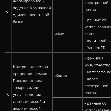
Формирование и
электронной
ведение Компанией
почты;
6.
единой клиентской
- данные об
базы:
использовани
иные
сайта;
- куки - файлы
- Yandex ID.
- фамилия,
имя, отчество
Контроль качества
- № телефона;
предоставляемых
общие
- адрес
Пользователям
электронной
товаров и/или
почты;
7.
услуг; ведение
статистической и
- данные об
аналитической
использовани