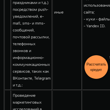
праздниками и т.д.)
использовани
посредством push-
иные
сайта;
уведомлений, e-
- куки - файлы
mail, sms- и mms-
- Yandex ID.
сообщений,
почтовой рассылки,
телефонных
звонков и
информационно-
коммуникационных
Рассчитать
кредит
сервисов, таких как
ВКонтакте, Telegram
и т.д.:
Проведение
маркетинговых
исследований в