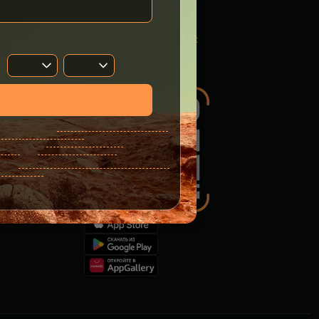
+7 (3462) 22-80-80
tank.info@sk-motors.net
СК-Моторс
ости
мация