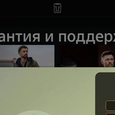
антия и подде
тия
Помощь на до
Подробнее