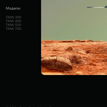
Модели
Покупателям
TANK 300
Спецпредложения
TANK 400
Тест-драйв
TANK 500
TANK Финансы
TANK 700
TANK Кредит
TANK Лизинг
Корпоративным клиентам
Зарядные станции