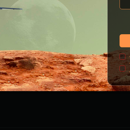
Владельцам
О дилере
Гарантия
О нас
Помощь на дороге
35 лет GWM
Новые цифровые сервисы TANK
GWM ТЕХ ДЕНЬ
Подписки
Новости
Специальные предложения
Политика
Сервис
Нулевое ТО
конфиденциальн
Моторные масла
Правовая инфор